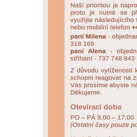
Naší prioritou je nap
proto je nutné se p
využijte následujícího 
nebo mobilní telefon
+
paní Milena
- objednan
318 169
paní Alena
- objedn
stříhání - 737 748 843
Z důvodu vytíženosti 
schopni reagovat na z
Vás prosíme abyste nás
Děkujeme.
Otevírací doba
PO – PÁ 9.00 – 17.00
(Ostatní časy pouze p